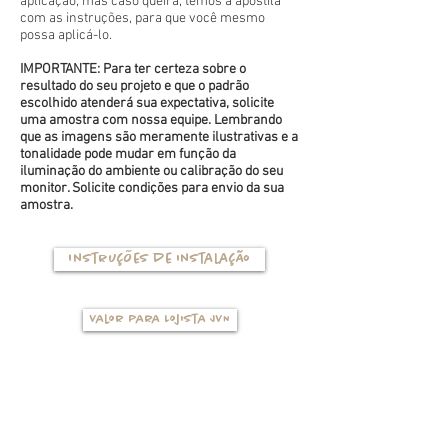
aplicação, mas caso queira, temos a apostila
com as instruções, para que você mesmo
possa aplicá-lo.
IMPORTANTE: Para ter certeza sobre o
resultado do seu projeto e que o padrão
escolhido atenderá sua expectativa, solicite
uma amostra com nossa equipe. Lembrando
que as imagens são meramente ilustrativas e a
tonalidade pode mudar em função da
iluminação do ambiente ou calibração do seu
monitor. Solicite condições para envio da sua
amostra.
Instruções de instalação
Valor para Lojista JVN
TIPOS DE BASES
(clique na foto para ver mais detalhes)