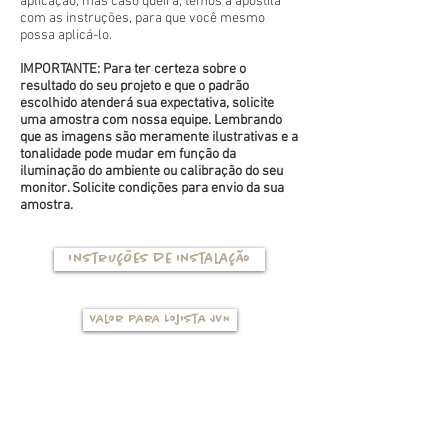
aplicação, mas caso queira, temos a apostila
com as instruções, para que você mesmo
possa aplicá-lo.
IMPORTANTE: Para ter certeza sobre o
resultado do seu projeto e que o padrão
escolhido atenderá sua expectativa, solicite
uma amostra com nossa equipe. Lembrando
que as imagens são meramente ilustrativas e a
tonalidade pode mudar em função da
iluminação do ambiente ou calibração do seu
monitor. Solicite condições para envio da sua
amostra.
Instruções de instalação
Valor para Lojista JVN
TIPOS DE BASES
(clique na foto para ver mais detalhes)