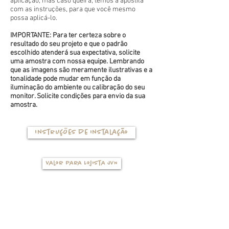
aplicação, mas caso queira, temos a apostila
com as instruções, para que você mesmo
possa aplicá-lo.
IMPORTANTE: Para ter certeza sobre o
resultado do seu projeto e que o padrão
escolhido atenderá sua expectativa, solicite
uma amostra com nossa equipe. Lembrando
que as imagens são meramente ilustrativas e a
tonalidade pode mudar em função da
iluminação do ambiente ou calibração do seu
monitor. Solicite condições para envio da sua
amostra.
Instruções de instalação
Valor para Lojista JVN
TIPOS DE BASES
(clique na foto para ver mais detalhes)