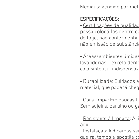
Medidas: Vendido por met
ESPECIFICAÇÕES:
-
Certificações de qualida
possa colocá-los dentro d
de fogo, não conter nenhu
não emissão de substânci
- Áreas/ambientes úmidas
lavanderias... exceto den
cola sintética, indispensáv
- Durabilidade: Cuidados
material, que poderá cheg
- Obra limpa: Em poucas h
Sem sujeira, barulho ou g
-
Resistente à limpeza
: A 
aqui.
- Instalação: Indicamos s
queira, temos a apostila 