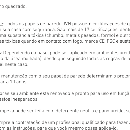
ro quadrado.
de
: Todos os papéis de parede JVN possuem certificações de 
a sua casa com segurança. São mais de 17 certificações, den
ma substância tóxica (chumbo, metais pesados, formol e outr
as tóxicas quando em contato com fogo, marca CE, FSC e sust
: Dependendo da base, pode ser aplicado em ambientes úmido
tro da área molhada), desde que seguindo todas as regras de 
el neste caso.
 e manutenção com o seu papel de parede determinam o prolon
ar a 10 anos.
oras seu ambiente está renovado e pronto para uso em função
astos inesperados.
limpeza pode ser feita com detergente neutro e pano úmido, s
empre a contratação de um profissional qualificado para fazer
com as instruções, para que você mesmo possa aplicá-lo.