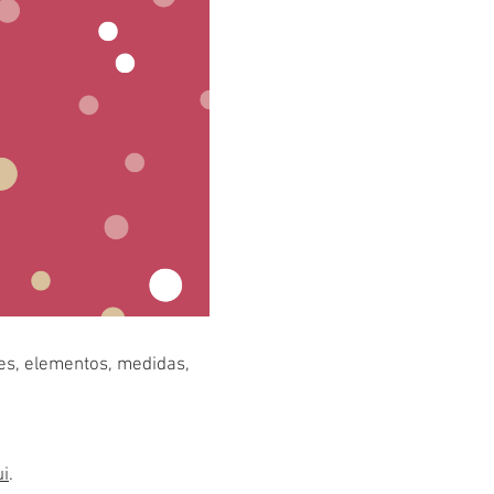
res, elementos, medidas,
ui
.