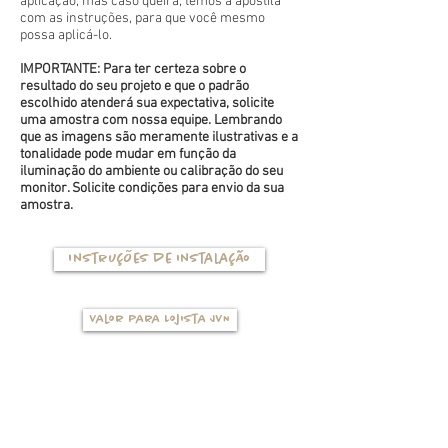
aplicação, mas caso queira, temos a apostila
com as instruções, para que você mesmo
possa aplicá-lo.
IMPORTANTE: Para ter certeza sobre o
resultado do seu projeto e que o padrão
escolhido atenderá sua expectativa, solicite
uma amostra com nossa equipe. Lembrando
que as imagens são meramente ilustrativas e a
tonalidade pode mudar em função da
iluminação do ambiente ou calibração do seu
monitor. Solicite condições para envio da sua
amostra.
Instruções de instalação
Valor para Lojista JVN
TIPOS DE BASES
(clique na foto para ver mais detalhes)