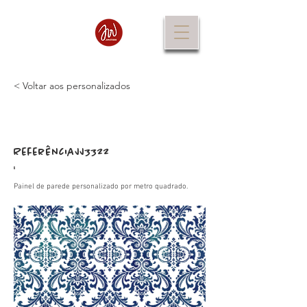
< Voltar aos personalizados
Referência
JJ3322
:
Painel de parede personalizado por metro quadrado.