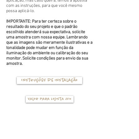
aplicação, mas caso queira, temos a apostila
com as instruções, para que você mesmo
possa aplicá-lo.
IMPORTANTE: Para ter certeza sobre o
resultado do seu projeto e que o padrão
escolhido atenderá sua expectativa, solicite
uma amostra com nossa equipe. Lembrando
que as imagens são meramente ilustrativas e a
tonalidade pode mudar em função da
iluminação do ambiente ou calibração do seu
monitor. Solicite condições para envio da sua
amostra.
Instruções de instalação
Valor para Lojista JVN
TIPOS DE BASES
(clique na foto para ver mais detalhes)