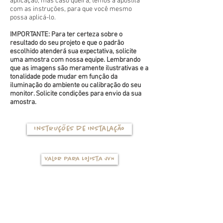
aplicação, mas caso queira, temos a apostila
com as instruções, para que você mesmo
possa aplicá-lo.
IMPORTANTE: Para ter certeza sobre o
resultado do seu projeto e que o padrão
escolhido atenderá sua expectativa, solicite
uma amostra com nossa equipe. Lembrando
que as imagens são meramente ilustrativas e a
tonalidade pode mudar em função da
iluminação do ambiente ou calibração do seu
monitor. Solicite condições para envio da sua
amostra.
Instruções de instalação
Valor para Lojista JVN
TIPOS DE BASES
(clique na foto para ver mais detalhes)