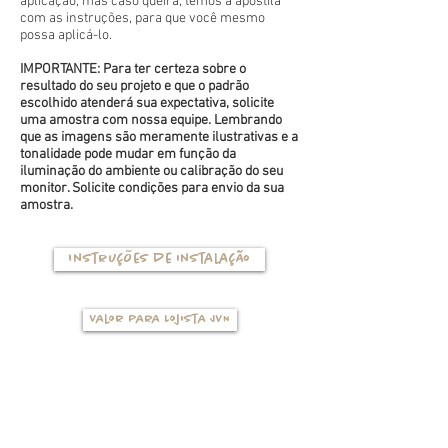
aplicação, mas caso queira, temos a apostila
com as instruções, para que você mesmo
possa aplicá-lo.
IMPORTANTE: Para ter certeza sobre o
resultado do seu projeto e que o padrão
escolhido atenderá sua expectativa, solicite
uma amostra com nossa equipe. Lembrando
que as imagens são meramente ilustrativas e a
tonalidade pode mudar em função da
iluminação do ambiente ou calibração do seu
monitor. Solicite condições para envio da sua
amostra.
Instruções de instalação
Valor para Lojista JVN
TIPOS DE BASES
(clique na foto para ver mais detalhes)