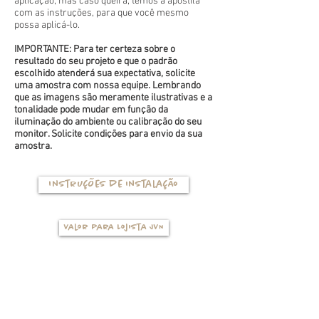
aplicação, mas caso queira, temos a apostila
com as instruções, para que você mesmo
possa aplicá-lo.
IMPORTANTE: Para ter certeza sobre o
resultado do seu projeto e que o padrão
escolhido atenderá sua expectativa, solicite
uma amostra com nossa equipe. Lembrando
que as imagens são meramente ilustrativas e a
tonalidade pode mudar em função da
iluminação do ambiente ou calibração do seu
monitor. Solicite condições para envio da sua
amostra.
Instruções de instalação
Valor para Lojista JVN
TIPOS DE BASES
(clique na foto para ver mais detalhes)