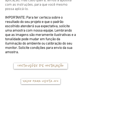
aplicação, mas caso queira, temos a apostila
com as instruções, para que você mesmo
possa aplicá-lo.
IMPORTANTE: Para ter certeza sobre o
resultado do seu projeto e que o padrão
escolhido atenderá sua expectativa, solicite
uma amostra com nossa equipe. Lembrando
que as imagens são meramente ilustrativas e a
tonalidade pode mudar em função da
iluminação do ambiente ou calibração do seu
monitor. Solicite condições para envio da sua
amostra.
Instruções de instalação
Valor para Lojista JVN
TIPOS DE BASES
(clique na foto para ver mais detalhes)