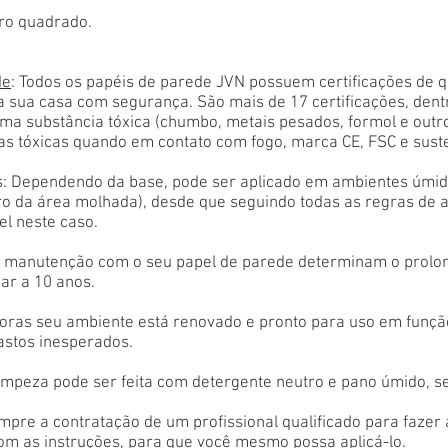
ro quadrado.
de
: Todos os papéis de parede JVN possuem certificações de 
a sua casa com segurança. São mais de 17 certificações, den
ma substância tóxica (chumbo, metais pesados, formol e outr
as tóxicas quando em contato com fogo, marca CE, FSC e sust
: Dependendo da base, pode ser aplicado em ambientes úmido
tro da área molhada), desde que seguindo todas as regras de 
el neste caso.
 e manutenção com o seu papel de parede determinam o prolon
ar a 10 anos.
oras seu ambiente está renovado e pronto para uso em função
astos inesperados.
limpeza pode ser feita com detergente neutro e pano úmido, s
empre a contratação de um profissional qualificado para fazer
com as instruções, para que você mesmo possa aplicá-lo.