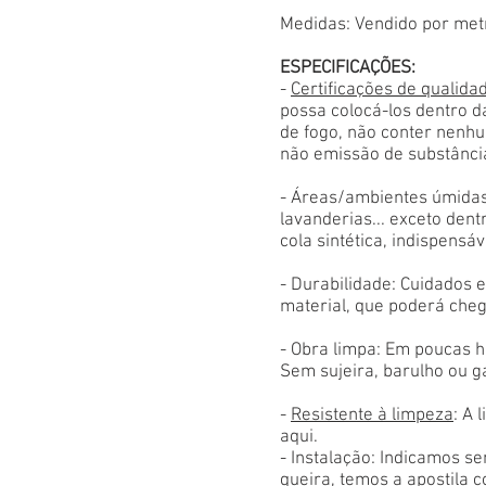
Medidas: Vendido por met
ESPECIFICAÇÕES:
-
Certificações de qualida
possa colocá-los dentro d
de fogo, não conter nenhu
não emissão de substânci
- Áreas/ambientes úmidas
lavanderias... exceto den
cola sintética, indispensáv
- Durabilidade: Cuidados
material, que poderá cheg
- Obra limpa: Em poucas h
Sem sujeira, barulho ou g
-
Resistente à limpeza
: A 
aqui.
- Instalação: Indicamos s
queira, temos a apostila 