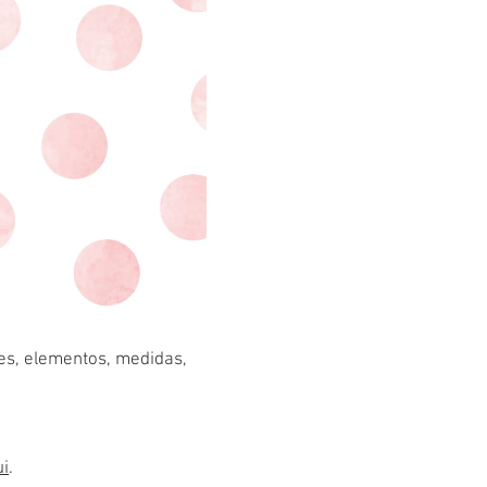
res, elementos, medidas,
ui
.