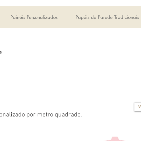
Painéis Personalizados
Papéis de Parede Tradicionais
s
V
onalizado por metro quadrado.