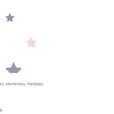
res, elementos, medidas,
ui
.