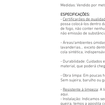
Medidas: Vendido por met
ESPECIFICAÇÕES:
-
Certificações de qualida
possa colocá-los dentro d
de fogo, não conter nenhu
não emissão de substânci
- Áreas/ambientes úmidas
lavanderias... exceto den
cola sintética, indispensáv
- Durabilidade: Cuidados
material, que poderá cheg
- Obra limpa: Em poucas h
Sem sujeira, barulho ou g
-
Resistente à limpeza
: A 
aqui.
- Instalação: Indicamos s
queira, temos a apostila 