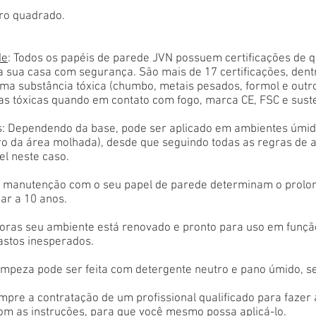
ro quadrado.
de
: Todos os papéis de parede JVN possuem certificações de 
a sua casa com segurança. São mais de 17 certificações, den
ma substância tóxica (chumbo, metais pesados, formol e outr
as tóxicas quando em contato com fogo, marca CE, FSC e sust
: Dependendo da base, pode ser aplicado em ambientes úmido
tro da área molhada), desde que seguindo todas as regras de 
el neste caso.
 e manutenção com o seu papel de parede determinam o prolon
ar a 10 anos.
oras seu ambiente está renovado e pronto para uso em função
astos inesperados.
limpeza pode ser feita com detergente neutro e pano úmido, s
empre a contratação de um profissional qualificado para fazer
com as instruções, para que você mesmo possa aplicá-lo.