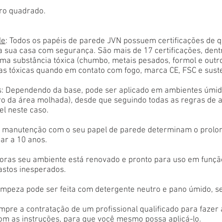
ro quadrado.
de
: Todos os papéis de parede JVN possuem certificações de 
a sua casa com segurança. São mais de 17 certificações, den
ma substância tóxica (chumbo, metais pesados, formol e outr
as tóxicas quando em contato com fogo, marca CE, FSC e sust
: Dependendo da base, pode ser aplicado em ambientes úmido
tro da área molhada), desde que seguindo todas as regras de 
el neste caso.
 e manutenção com o seu papel de parede determinam o prolon
ar a 10 anos.
oras seu ambiente está renovado e pronto para uso em função
astos inesperados.
limpeza pode ser feita com detergente neutro e pano úmido, s
empre a contratação de um profissional qualificado para fazer
com as instruções, para que você mesmo possa aplicá-lo.