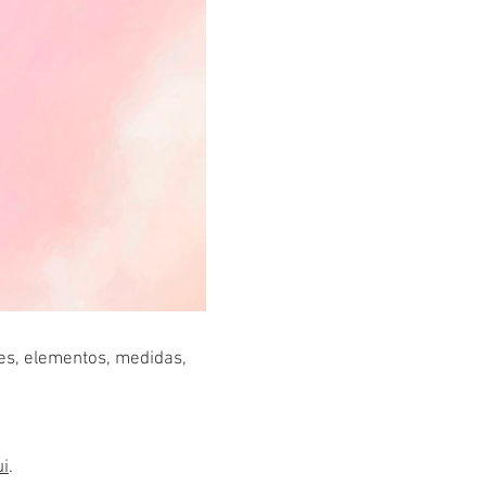
res, elementos, medidas,
ui
.