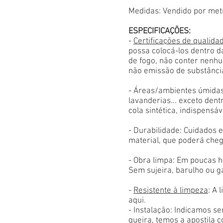
Medidas: Vendido por met
ESPECIFICAÇÕES:
-
Certificações de qualida
possa colocá-los dentro d
de fogo, não conter nenhu
não emissão de substânci
- Áreas/ambientes úmidas
lavanderias... exceto den
cola sintética, indispensáv
- Durabilidade: Cuidados
material, que poderá cheg
- Obra limpa: Em poucas h
Sem sujeira, barulho ou g
-
Resistente à limpeza
: A 
aqui.
- Instalação: Indicamos s
queira, temos a apostila 