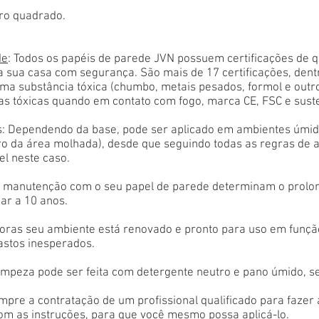
ro quadrado.
de
: Todos os papéis de parede JVN possuem certificações de 
a sua casa com segurança. São mais de 17 certificações, den
ma substância tóxica (chumbo, metais pesados, formol e outr
as tóxicas quando em contato com fogo, marca CE, FSC e sust
: Dependendo da base, pode ser aplicado em ambientes úmido
tro da área molhada), desde que seguindo todas as regras de 
el neste caso.
 e manutenção com o seu papel de parede determinam o prolon
ar a 10 anos.
oras seu ambiente está renovado e pronto para uso em função
astos inesperados.
limpeza pode ser feita com detergente neutro e pano úmido, s
empre a contratação de um profissional qualificado para fazer
com as instruções, para que você mesmo possa aplicá-lo.