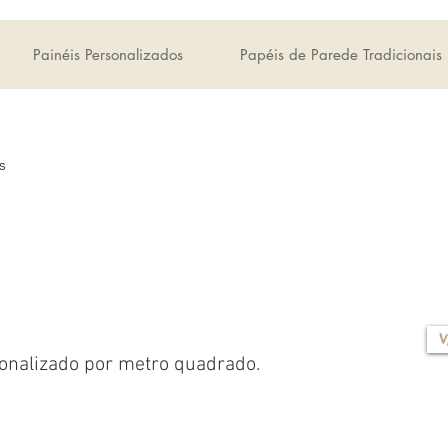
Painéis Personalizados
Papéis de Parede Tradicionais
s
V
onalizado por metro quadrado.