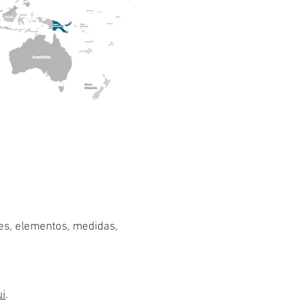
res, elementos, medidas,
ui
.