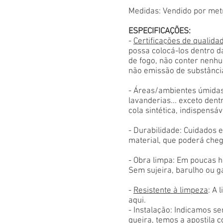
Medidas: Vendido por met
ESPECIFICAÇÕES:
-
Certificações de qualida
possa colocá-los dentro d
de fogo, não conter nenhu
não emissão de substânci
- Áreas/ambientes úmidas
lavanderias... exceto den
cola sintética, indispensáv
- Durabilidade: Cuidados
material, que poderá cheg
- Obra limpa: Em poucas h
Sem sujeira, barulho ou g
-
Resistente à limpeza
: A 
aqui.
- Instalação: Indicamos s
queira, temos a apostila 