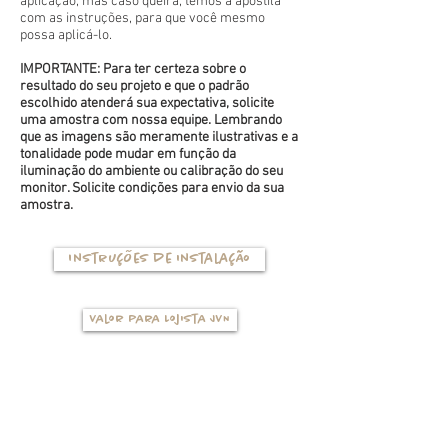
aplicação, mas caso queira, temos a apostila
com as instruções, para que você mesmo
possa aplicá-lo.
IMPORTANTE: Para ter certeza sobre o
resultado do seu projeto e que o padrão
escolhido atenderá sua expectativa, solicite
uma amostra com nossa equipe. Lembrando
que as imagens são meramente ilustrativas e a
tonalidade pode mudar em função da
iluminação do ambiente ou calibração do seu
monitor. Solicite condições para envio da sua
amostra.
Instruções de instalação
Valor para Lojista JVN
TIPOS DE BASES
(clique na foto para ver mais detalhes)