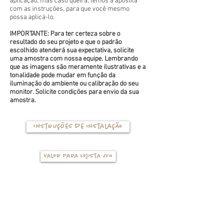
aplicação, mas caso queira, temos a apostila
com as instruções, para que você mesmo
possa aplicá-lo.
IMPORTANTE: Para ter certeza sobre o
resultado do seu projeto e que o padrão
escolhido atenderá sua expectativa, solicite
uma amostra com nossa equipe. Lembrando
que as imagens são meramente ilustrativas e a
tonalidade pode mudar em função da
iluminação do ambiente ou calibração do seu
monitor. Solicite condições para envio da sua
amostra.
Instruções de instalação
Valor para Lojista JVN
TIPOS DE BASES
(clique na foto para ver mais detalhes)