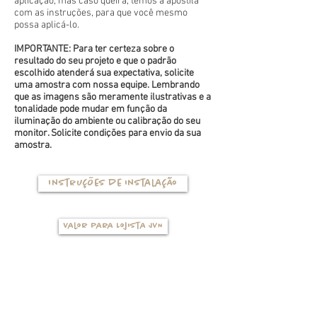
aplicação, mas caso queira, temos a apostila
com as instruções, para que você mesmo
possa aplicá-lo.
IMPORTANTE: Para ter certeza sobre o
resultado do seu projeto e que o padrão
escolhido atenderá sua expectativa, solicite
uma amostra com nossa equipe. Lembrando
que as imagens são meramente ilustrativas e a
tonalidade pode mudar em função da
iluminação do ambiente ou calibração do seu
monitor. Solicite condições para envio da sua
amostra.
Instruções de instalação
Valor para Lojista JVN
TIPOS DE BASES
(clique na foto para ver mais detalhes)