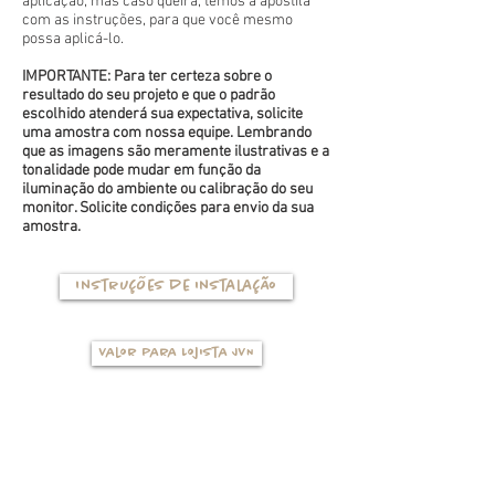
aplicação, mas caso queira, temos a apostila
com as instruções, para que você mesmo
possa aplicá-lo.
IMPORTANTE: Para ter certeza sobre o
resultado do seu projeto e que o padrão
escolhido atenderá sua expectativa, solicite
uma amostra com nossa equipe. Lembrando
que as imagens são meramente ilustrativas e a
tonalidade pode mudar em função da
iluminação do ambiente ou calibração do seu
monitor. Solicite condições para envio da sua
amostra.
Instruções de instalação
Valor para Lojista JVN
TIPOS DE BASES
(clique na foto para ver mais detalhes)