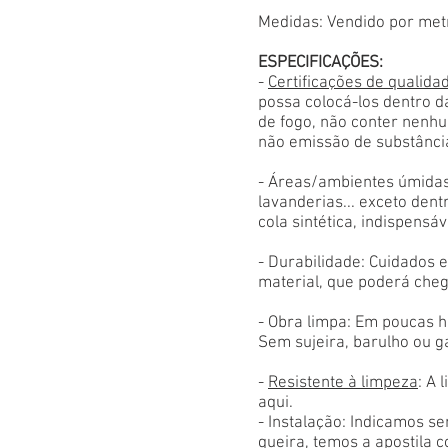
Medidas: Vendido por met
ESPECIFICAÇÕES:
-
Certificações de qualida
possa colocá-los dentro d
de fogo, não conter nenhu
não emissão de substânci
- Áreas/ambientes úmidas
lavanderias... exceto den
cola sintética, indispensáv
- Durabilidade: Cuidados
material, que poderá cheg
- Obra limpa: Em poucas h
Sem sujeira, barulho ou g
-
Resistente à limpeza
: A 
aqui.
- Instalação: Indicamos s
queira, temos a apostila 