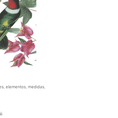
res, elementos, medidas,
ui
.