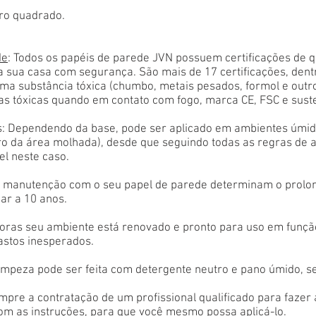
ro quadrado.
de
: Todos os papéis de parede JVN possuem certificações de 
a sua casa com segurança. São mais de 17 certificações, den
ma substância tóxica (chumbo, metais pesados, formol e outr
as tóxicas quando em contato com fogo, marca CE, FSC e sust
: Dependendo da base, pode ser aplicado em ambientes úmido
tro da área molhada), desde que seguindo todas as regras de 
el neste caso.
 e manutenção com o seu papel de parede determinam o prolon
ar a 10 anos.
oras seu ambiente está renovado e pronto para uso em função
astos inesperados.
limpeza pode ser feita com detergente neutro e pano úmido, s
empre a contratação de um profissional qualificado para fazer
com as instruções, para que você mesmo possa aplicá-lo.