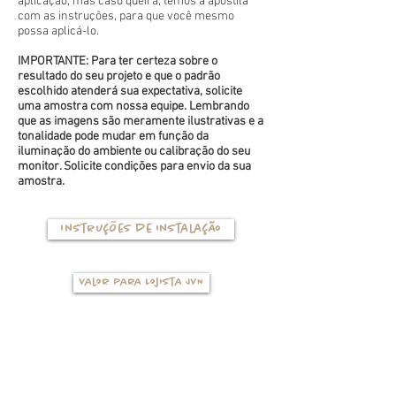
aplicação, mas caso queira, temos a apostila
com as instruções, para que você mesmo
possa aplicá-lo.
IMPORTANTE: Para ter certeza sobre o
resultado do seu projeto e que o padrão
escolhido atenderá sua expectativa, solicite
uma amostra com nossa equipe. Lembrando
que as imagens são meramente ilustrativas e a
tonalidade pode mudar em função da
iluminação do ambiente ou calibração do seu
monitor. Solicite condições para envio da sua
amostra.
Instruções de instalação
Valor para Lojista JVN
TIPOS DE BASES
(clique na foto para ver mais detalhes)