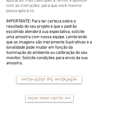
aplicação, mas caso queira, temos a apostila
com as instruções, para que você mesmo
possa aplicá-lo.
IMPORTANTE: Para ter certeza sobre o
resultado do seu projeto e que o padrão
escolhido atenderá sua expectativa, solicite
uma amostra com nossa equipe. Lembrando
que as imagens são meramente ilustrativas e a
tonalidade pode mudar em função da
iluminação do ambiente ou calibração do seu
monitor. Solicite condições para envio da sua
amostra.
Instruções de instalação
Valor para Lojista JVN
TIPOS DE BASES
(clique na foto para ver mais detalhes)