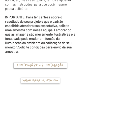
aplicação, mas caso queira, temos a apostila
com as instruções, para que você mesmo
possa aplicá-lo.
IMPORTANTE: Para ter certeza sobre o
resultado do seu projeto e que o padrão
escolhido atenderá sua expectativa, solicite
uma amostra com nossa equipe. Lembrando
que as imagens são meramente ilustrativas e a
tonalidade pode mudar em função da
iluminação do ambiente ou calibração do seu
monitor. Solicite condições para envio da sua
amostra.
Instruções de instalação
Valor para Lojista JVN
TIPOS DE BASES
(clique na foto para ver mais detalhes)