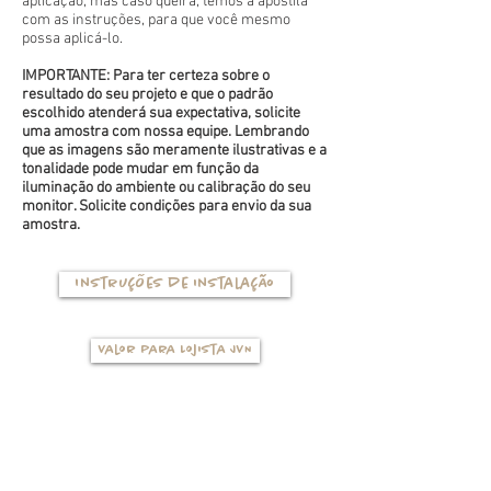
aplicação, mas caso queira, temos a apostila
com as instruções, para que você mesmo
possa aplicá-lo.
IMPORTANTE: Para ter certeza sobre o
resultado do seu projeto e que o padrão
escolhido atenderá sua expectativa, solicite
uma amostra com nossa equipe. Lembrando
que as imagens são meramente ilustrativas e a
tonalidade pode mudar em função da
iluminação do ambiente ou calibração do seu
monitor. Solicite condições para envio da sua
amostra.
Instruções de instalação
Valor para Lojista JVN
TIPOS DE BASES
(clique na foto para ver mais detalhes)