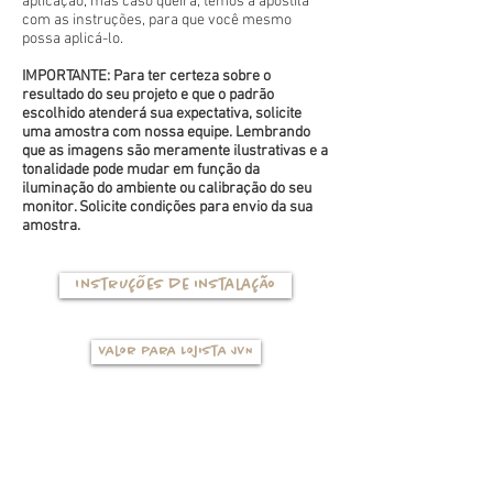
aplicação, mas caso queira, temos a apostila
com as instruções, para que você mesmo
possa aplicá-lo.
IMPORTANTE: Para ter certeza sobre o
resultado do seu projeto e que o padrão
escolhido atenderá sua expectativa, solicite
uma amostra com nossa equipe. Lembrando
que as imagens são meramente ilustrativas e a
tonalidade pode mudar em função da
iluminação do ambiente ou calibração do seu
monitor. Solicite condições para envio da sua
amostra.
Instruções de instalação
Valor para Lojista JVN
TIPOS DE BASES
(clique na foto para ver mais detalhes)