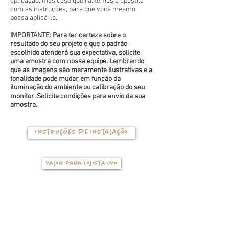
aplicação, mas caso queira, temos a apostila
com as instruções, para que você mesmo
possa aplicá-lo.
IMPORTANTE: Para ter certeza sobre o
resultado do seu projeto e que o padrão
escolhido atenderá sua expectativa, solicite
uma amostra com nossa equipe. Lembrando
que as imagens são meramente ilustrativas e a
tonalidade pode mudar em função da
iluminação do ambiente ou calibração do seu
monitor. Solicite condições para envio da sua
amostra.
Instruções de instalação
Valor para Lojista JVN
TIPOS DE BASES
(clique na foto para ver mais detalhes)