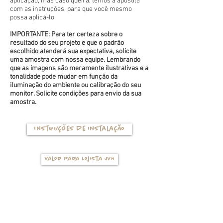
aplicação, mas caso queira, temos a apostila
com as instruções, para que você mesmo
possa aplicá-lo.
IMPORTANTE: Para ter certeza sobre o
resultado do seu projeto e que o padrão
escolhido atenderá sua expectativa, solicite
uma amostra com nossa equipe. Lembrando
que as imagens são meramente ilustrativas e a
tonalidade pode mudar em função da
iluminação do ambiente ou calibração do seu
monitor. Solicite condições para envio da sua
amostra.
Instruções de instalação
Valor para Lojista JVN
TIPOS DE BASES
(clique na foto para ver mais detalhes)