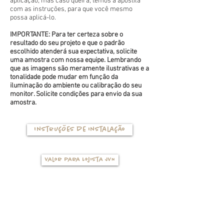
aplicação, mas caso queira, temos a apostila
com as instruções, para que você mesmo
possa aplicá-lo.
IMPORTANTE: Para ter certeza sobre o
resultado do seu projeto e que o padrão
escolhido atenderá sua expectativa, solicite
uma amostra com nossa equipe. Lembrando
que as imagens são meramente ilustrativas e a
tonalidade pode mudar em função da
iluminação do ambiente ou calibração do seu
monitor. Solicite condições para envio da sua
amostra.
Instruções de instalação
Valor para Lojista JVN
TIPOS DE BASES
(clique na foto para ver mais detalhes)