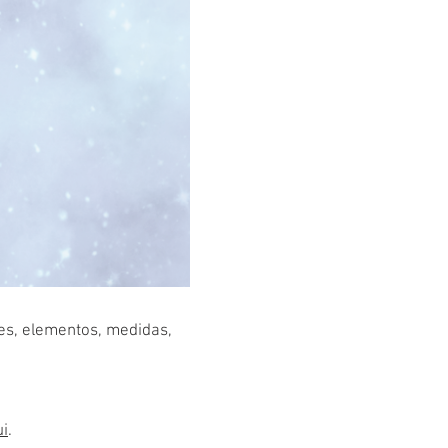
res, elementos, medidas,
ui
.