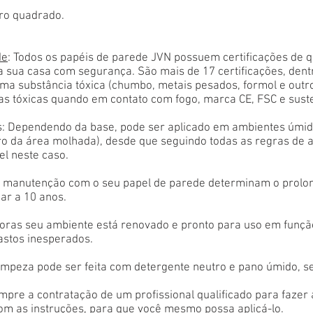
ro quadrado.
de
: Todos os papéis de parede JVN possuem certificações de 
a sua casa com segurança. São mais de 17 certificações, den
ma substância tóxica (chumbo, metais pesados, formol e outr
as tóxicas quando em contato com fogo, marca CE, FSC e sust
: Dependendo da base, pode ser aplicado em ambientes úmido
tro da área molhada), desde que seguindo todas as regras de 
el neste caso.
 e manutenção com o seu papel de parede determinam o prolon
ar a 10 anos.
oras seu ambiente está renovado e pronto para uso em função
astos inesperados.
limpeza pode ser feita com detergente neutro e pano úmido, s
empre a contratação de um profissional qualificado para fazer
com as instruções, para que você mesmo possa aplicá-lo.