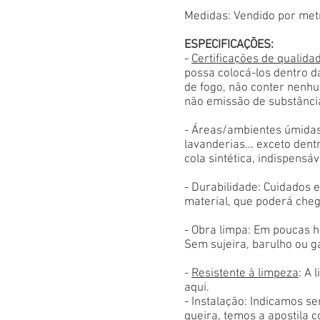
Medidas: Vendido por met
ESPECIFICAÇÕES:
-
Certificações de qualida
possa colocá-los dentro d
de fogo, não conter nenhu
não emissão de substânci
- Áreas/ambientes úmidas
lavanderias... exceto den
cola sintética, indispensáv
- Durabilidade: Cuidados
material, que poderá cheg
- Obra limpa: Em poucas h
Sem sujeira, barulho ou g
-
Resistente à limpeza
: A 
aqui.
- Instalação: Indicamos s
queira, temos a apostila 