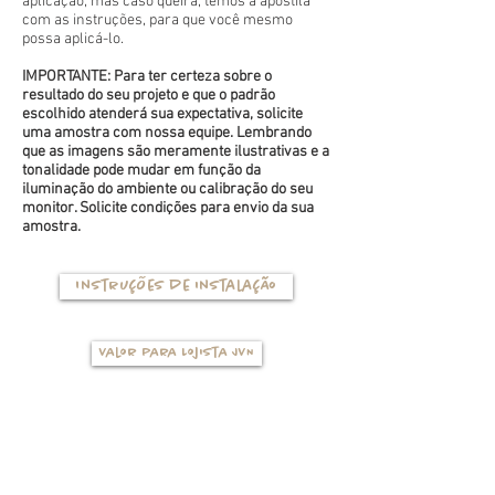
aplicação, mas caso queira, temos a apostila
com as instruções, para que você mesmo
possa aplicá-lo.
IMPORTANTE: Para ter certeza sobre o
resultado do seu projeto e que o padrão
escolhido atenderá sua expectativa, solicite
uma amostra com nossa equipe. Lembrando
que as imagens são meramente ilustrativas e a
tonalidade pode mudar em função da
iluminação do ambiente ou calibração do seu
monitor. Solicite condições para envio da sua
amostra.
Instruções de instalação
Valor para Lojista JVN
TIPOS DE BASES
(clique na foto para ver mais detalhes)