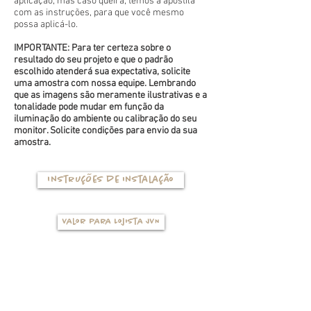
aplicação, mas caso queira, temos a apostila
com as instruções, para que você mesmo
possa aplicá-lo.
IMPORTANTE: Para ter certeza sobre o
resultado do seu projeto e que o padrão
escolhido atenderá sua expectativa, solicite
uma amostra com nossa equipe. Lembrando
que as imagens são meramente ilustrativas e a
tonalidade pode mudar em função da
iluminação do ambiente ou calibração do seu
monitor. Solicite condições para envio da sua
amostra.
Instruções de instalação
Valor para Lojista JVN
TIPOS DE BASES
(clique na foto para ver mais detalhes)