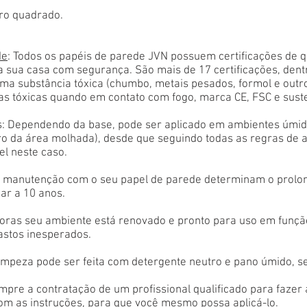
ro quadrado.
de
: Todos os papéis de parede JVN possuem certificações de 
a sua casa com segurança. São mais de 17 certificações, den
ma substância tóxica (chumbo, metais pesados, formol e outr
as tóxicas quando em contato com fogo, marca CE, FSC e sust
: Dependendo da base, pode ser aplicado em ambientes úmido
tro da área molhada), desde que seguindo todas as regras de 
el neste caso.
 e manutenção com o seu papel de parede determinam o prolon
ar a 10 anos.
oras seu ambiente está renovado e pronto para uso em função
astos inesperados.
limpeza pode ser feita com detergente neutro e pano úmido, s
empre a contratação de um profissional qualificado para fazer
com as instruções, para que você mesmo possa aplicá-lo.