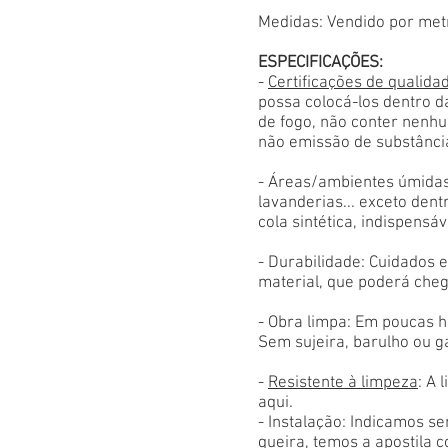
Medidas: Vendido por met
ESPECIFICAÇÕES:
-
Certificações de qualida
possa colocá-los dentro d
de fogo, não conter nenhu
não emissão de substânci
- Áreas/ambientes úmidas
lavanderias... exceto den
cola sintética, indispensáv
- Durabilidade: Cuidados
material, que poderá cheg
- Obra limpa: Em poucas h
Sem sujeira, barulho ou g
-
Resistente à limpeza
: A 
aqui.
- Instalação: Indicamos s
queira, temos a apostila 