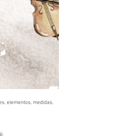
res, elementos, medidas,
ui
.