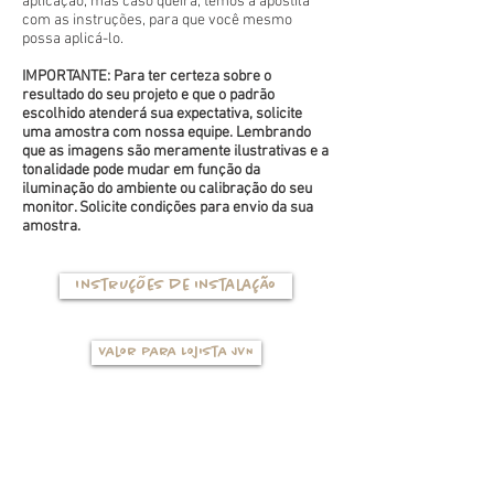
aplicação, mas caso queira, temos a apostila
com as instruções, para que você mesmo
possa aplicá-lo.
IMPORTANTE: Para ter certeza sobre o
resultado do seu projeto e que o padrão
escolhido atenderá sua expectativa, solicite
uma amostra com nossa equipe. Lembrando
que as imagens são meramente ilustrativas e a
tonalidade pode mudar em função da
iluminação do ambiente ou calibração do seu
monitor. Solicite condições para envio da sua
amostra.
Instruções de instalação
Valor para Lojista JVN
TIPOS DE BASES
(clique na foto para ver mais detalhes)