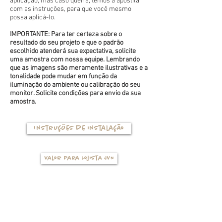
aplicação, mas caso queira, temos a apostila
com as instruções, para que você mesmo
possa aplicá-lo.
IMPORTANTE: Para ter certeza sobre o
resultado do seu projeto e que o padrão
escolhido atenderá sua expectativa, solicite
uma amostra com nossa equipe. Lembrando
que as imagens são meramente ilustrativas e a
tonalidade pode mudar em função da
iluminação do ambiente ou calibração do seu
monitor. Solicite condições para envio da sua
amostra.
Instruções de instalação
Valor para Lojista JVN
TIPOS DE BASES
(clique na foto para ver mais detalhes)