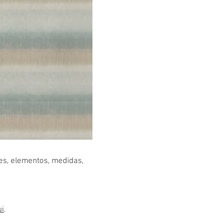
res, elementos, medidas,
ui
.