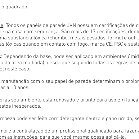
ro quadrado.
de
: Todos os papéis de parede JVN possuem certificações de 
a sua casa com segurança. São mais de 17 certificações, den
ma substância tóxica (chumbo, metais pesados, formol e outr
as tóxicas quando em contato com fogo, marca CE, FSC e sust
: Dependendo da base, pode ser aplicado em ambientes úmido
tro da área molhada), desde que seguindo todas as regras de 
el neste caso.
 e manutenção com o seu papel de parede determinam o prolon
ar a 10 anos.
oras seu ambiente está renovado e pronto para uso em função
astos inesperados.
limpeza pode ser feita com detergente neutro e pano úmido, s
empre a contratação de um profissional qualificado para fazer
com as instruções, para que você mesmo possa aplicá-lo.