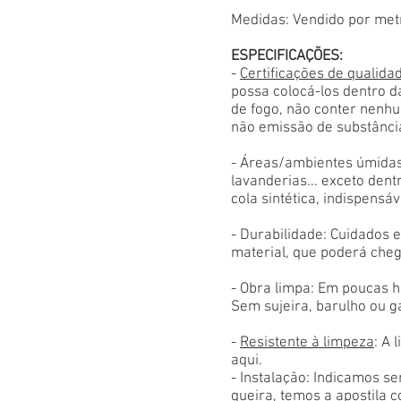
Medidas: Vendido por met
ESPECIFICAÇÕES:
-
Certificações de qualida
possa colocá-los dentro d
de fogo, não conter nenhu
não emissão de substânci
- Áreas/ambientes úmidas
lavanderias... exceto den
cola sintética, indispensáv
- Durabilidade: Cuidados
material, que poderá cheg
- Obra limpa: Em poucas h
Sem sujeira, barulho ou g
-
Resistente à limpeza
: A 
aqui.
- Instalação: Indicamos s
queira, temos a apostila 