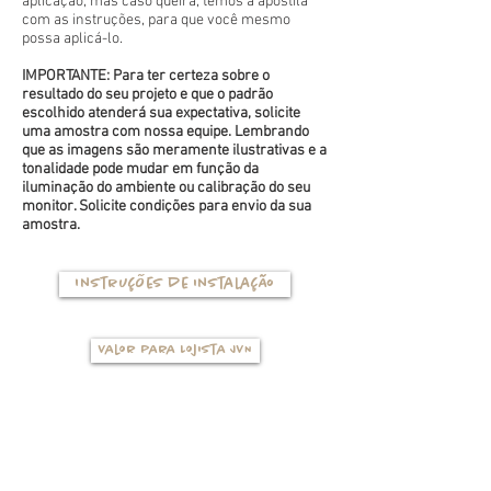
aplicação, mas caso queira, temos a apostila
com as instruções, para que você mesmo
possa aplicá-lo.
IMPORTANTE: Para ter certeza sobre o
resultado do seu projeto e que o padrão
escolhido atenderá sua expectativa, solicite
uma amostra com nossa equipe. Lembrando
que as imagens são meramente ilustrativas e a
tonalidade pode mudar em função da
iluminação do ambiente ou calibração do seu
monitor. Solicite condições para envio da sua
amostra.
Instruções de instalação
Valor para Lojista JVN
TIPOS DE BASES
(clique na foto para ver mais detalhes)