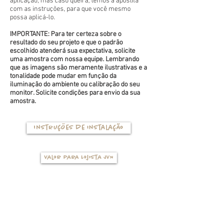
aplicação, mas caso queira, temos a apostila
com as instruções, para que você mesmo
possa aplicá-lo.
IMPORTANTE: Para ter certeza sobre o
resultado do seu projeto e que o padrão
escolhido atenderá sua expectativa, solicite
uma amostra com nossa equipe. Lembrando
que as imagens são meramente ilustrativas e a
tonalidade pode mudar em função da
iluminação do ambiente ou calibração do seu
monitor. Solicite condições para envio da sua
amostra.
Instruções de instalação
Valor para Lojista JVN
TIPOS DE BASES
(clique na foto para ver mais detalhes)