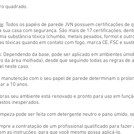
ro quadrado.
de
: Todos os papéis de parede JVN possuem certificações de 
a sua casa com segurança. São mais de 17 certificações, den
ma substância tóxica (chumbo, metais pesados, formol e outr
as tóxicas quando em contato com fogo, marca CE, FSC e sust
: Dependendo da base, pode ser aplicado em ambientes úmido
tro da área molhada), desde que seguindo todas as regras de 
el neste caso.
 e manutenção com o seu papel de parede determinam o prolon
ar a 10 anos.
oras seu ambiente está renovado e pronto para uso em função
astos inesperados.
limpeza pode ser feita com detergente neutro e pano úmido, s
empre a contratação de um profissional qualificado para fazer
com as instruções, para que você mesmo possa aplicá-lo.