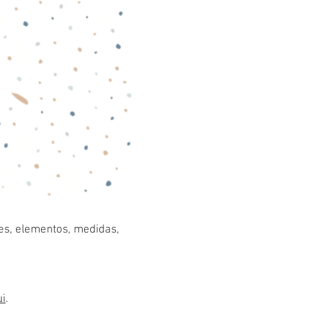
res, elementos, medidas,
ui
.