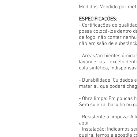
Medidas: Vendido por met
ESPECIFICAÇÕES:
-
Certificações de qualida
possa colocá-los dentro d
de fogo, não conter nenhu
não emissão de substânci
- Áreas/ambientes úmidas
lavanderias... exceto den
cola sintética, indispensáv
- Durabilidade: Cuidados
material, que poderá cheg
- Obra limpa: Em poucas h
Sem sujeira, barulho ou g
-
Resistente à limpeza
: A 
aqui.
- Instalação: Indicamos s
queira, temos a apostila 