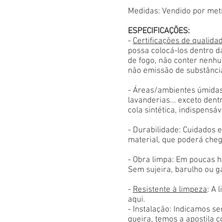
Medidas: Vendido por met
ESPECIFICAÇÕES:
-
Certificações de qualida
possa colocá-los dentro d
de fogo, não conter nenhu
não emissão de substânci
- Áreas/ambientes úmidas
lavanderias... exceto den
cola sintética, indispensáv
- Durabilidade: Cuidados
material, que poderá cheg
- Obra limpa: Em poucas h
Sem sujeira, barulho ou g
-
Resistente à limpeza
: A 
aqui.
- Instalação: Indicamos s
queira, temos a apostila 