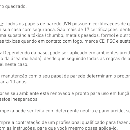
ro quadrado.
de
: Todos os papéis de parede JVN possuem certificações de 
a sua casa com segurança. São mais de 17 certificações, den
ma substância tóxica (chumbo, metais pesados, formol e outr
as tóxicas quando em contato com fogo, marca CE, FSC e sust
: Dependendo da base, pode ser aplicado em ambientes úmido
tro da área molhada), desde que seguindo todas as regras de 
el neste caso.
 e manutenção com o seu papel de parede determinam o prolon
ar a 10 anos.
oras seu ambiente está renovado e pronto para uso em função
astos inesperados.
limpeza pode ser feita com detergente neutro e pano úmido, s
empre a contratação de um profissional qualificado para fazer
com as instruções, para que você mesmo possa aplicá-lo.