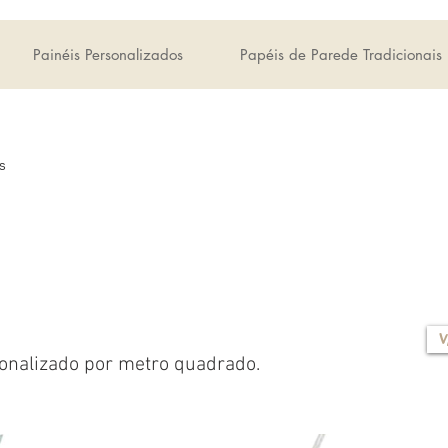
Painéis Personalizados
Papéis de Parede Tradicionais
s
V
onalizado por metro quadrado.