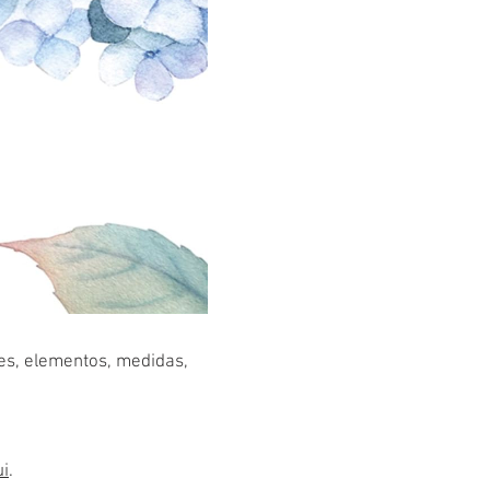
res, elementos, medidas,
ui
.