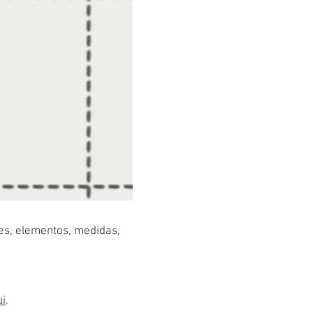
res, elementos, medidas,
ui
.