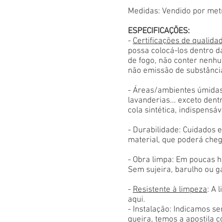
Medidas: Vendido por met
ESPECIFICAÇÕES:
-
Certificações de qualida
possa colocá-los dentro d
de fogo, não conter nenhu
não emissão de substânci
- Áreas/ambientes úmidas
lavanderias... exceto den
cola sintética, indispensáv
- Durabilidade: Cuidados
material, que poderá cheg
- Obra limpa: Em poucas h
Sem sujeira, barulho ou g
-
Resistente à limpeza
: A 
aqui.
- Instalação: Indicamos s
queira, temos a apostila 