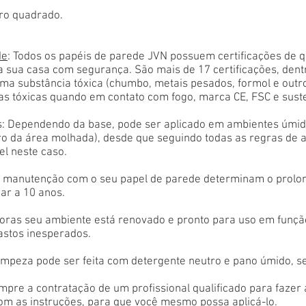
ro quadrado.
de
: Todos os papéis de parede JVN possuem certificações de 
a sua casa com segurança. São mais de 17 certificações, den
ma substância tóxica (chumbo, metais pesados, formol e outr
as tóxicas quando em contato com fogo, marca CE, FSC e sust
: Dependendo da base, pode ser aplicado em ambientes úmido
tro da área molhada), desde que seguindo todas as regras de 
el neste caso.
 e manutenção com o seu papel de parede determinam o prolon
ar a 10 anos.
oras seu ambiente está renovado e pronto para uso em função
astos inesperados.
limpeza pode ser feita com detergente neutro e pano úmido, s
empre a contratação de um profissional qualificado para fazer
com as instruções, para que você mesmo possa aplicá-lo.