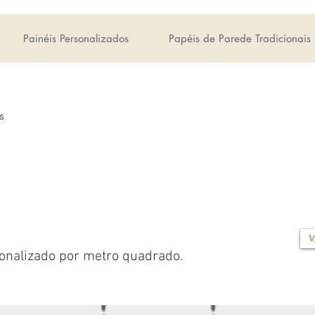
Painéis Personalizados
Papéis de Parede Tradicionais
s
V
onalizado por metro quadrado.