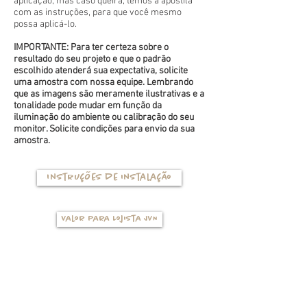
aplicação, mas caso queira, temos a apostila
com as instruções, para que você mesmo
possa aplicá-lo.
IMPORTANTE: Para ter certeza sobre o
resultado do seu projeto e que o padrão
escolhido atenderá sua expectativa, solicite
uma amostra com nossa equipe. Lembrando
que as imagens são meramente ilustrativas e a
tonalidade pode mudar em função da
iluminação do ambiente ou calibração do seu
monitor. Solicite condições para envio da sua
amostra.
Instruções de instalação
Valor para Lojista JVN
TIPOS DE BASES
(clique na foto para ver mais detalhes)