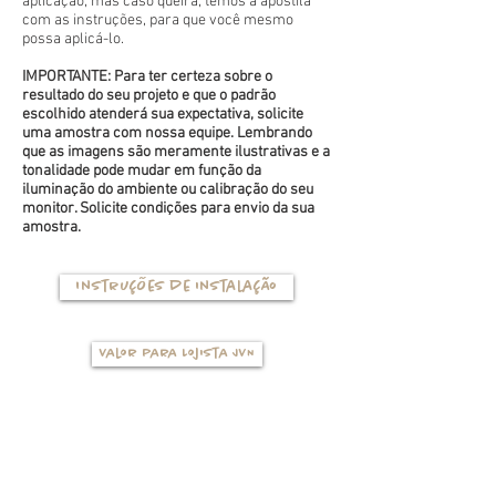
aplicação, mas caso queira, temos a apostila
com as instruções, para que você mesmo
possa aplicá-lo.
IMPORTANTE: Para ter certeza sobre o
resultado do seu projeto e que o padrão
escolhido atenderá sua expectativa, solicite
uma amostra com nossa equipe. Lembrando
que as imagens são meramente ilustrativas e a
tonalidade pode mudar em função da
iluminação do ambiente ou calibração do seu
monitor. Solicite condições para envio da sua
amostra.
Instruções de instalação
Valor para Lojista JVN
TIPOS DE BASES
(clique na foto para ver mais detalhes)