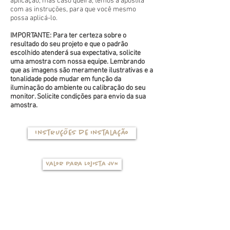
aplicação, mas caso queira, temos a apostila
com as instruções, para que você mesmo
possa aplicá-lo.
IMPORTANTE: Para ter certeza sobre o
resultado do seu projeto e que o padrão
escolhido atenderá sua expectativa, solicite
uma amostra com nossa equipe. Lembrando
que as imagens são meramente ilustrativas e a
tonalidade pode mudar em função da
iluminação do ambiente ou calibração do seu
monitor. Solicite condições para envio da sua
amostra.
Instruções de instalação
Valor para Lojista JVN
TIPOS DE BASES
(clique na foto para ver mais detalhes)