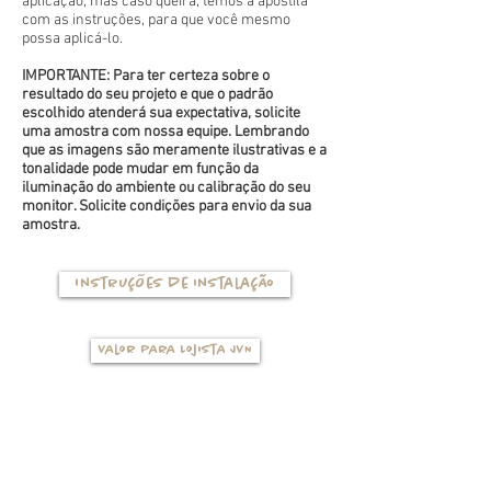
aplicação, mas caso queira, temos a apostila
com as instruções, para que você mesmo
possa aplicá-lo.
IMPORTANTE: Para ter certeza sobre o
resultado do seu projeto e que o padrão
escolhido atenderá sua expectativa, solicite
uma amostra com nossa equipe. Lembrando
que as imagens são meramente ilustrativas e a
tonalidade pode mudar em função da
iluminação do ambiente ou calibração do seu
monitor. Solicite condições para envio da sua
amostra.
Instruções de instalação
Valor para Lojista JVN
TIPOS DE BASES
(clique na foto para ver mais detalhes)