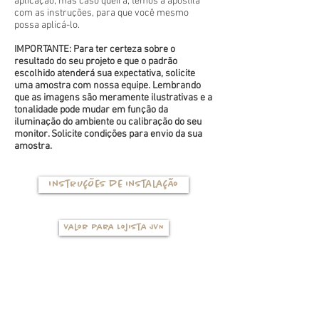
aplicação, mas caso queira, temos a apostila
com as instruções, para que você mesmo
possa aplicá-lo.
IMPORTANTE: Para ter certeza sobre o
resultado do seu projeto e que o padrão
escolhido atenderá sua expectativa, solicite
uma amostra com nossa equipe. Lembrando
que as imagens são meramente ilustrativas e a
tonalidade pode mudar em função da
iluminação do ambiente ou calibração do seu
monitor. Solicite condições para envio da sua
amostra.
Instruções de instalação
Valor para Lojista JVN
TIPOS DE BASES
(clique na foto para ver mais detalhes)