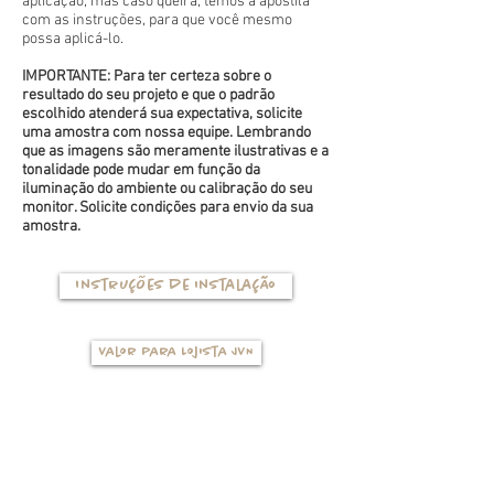
aplicação, mas caso queira, temos a apostila
com as instruções, para que você mesmo
possa aplicá-lo.
IMPORTANTE: Para ter certeza sobre o
resultado do seu projeto e que o padrão
escolhido atenderá sua expectativa, solicite
uma amostra com nossa equipe. Lembrando
que as imagens são meramente ilustrativas e a
tonalidade pode mudar em função da
iluminação do ambiente ou calibração do seu
monitor. Solicite condições para envio da sua
amostra.
Instruções de instalação
Valor para Lojista JVN
TIPOS DE BASES
(clique na foto para ver mais detalhes)