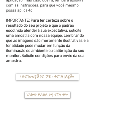
aplicação, mas caso queira, temos a apostila
com as instruções, para que você mesmo
possa aplicá-lo.
IMPORTANTE: Para ter certeza sobre o
resultado do seu projeto e que o padrão
escolhido atenderá sua expectativa, solicite
uma amostra com nossa equipe. Lembrando
que as imagens são meramente ilustrativas e a
tonalidade pode mudar em função da
iluminação do ambiente ou calibração do seu
monitor. Solicite condições para envio da sua
amostra.
Instruções de instalação
Valor para Lojista JVN
TIPOS DE BASES
(clique na foto para ver mais detalhes)