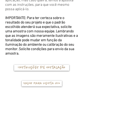
aplicação, mas caso queira, temos a apostila
com as instruções, para que você mesmo
possa aplicá-lo.
IMPORTANTE: Para ter certeza sobre o
resultado do seu projeto e que o padrão
escolhido atenderá sua expectativa, solicite
uma amostra com nossa equipe. Lembrando
que as imagens são meramente ilustrativas e a
tonalidade pode mudar em função da
iluminação do ambiente ou calibração do seu
monitor. Solicite condições para envio da sua
amostra.
Instruções de instalação
Valor para Lojista JVN
TIPOS DE BASES
(clique na foto para ver mais detalhes)