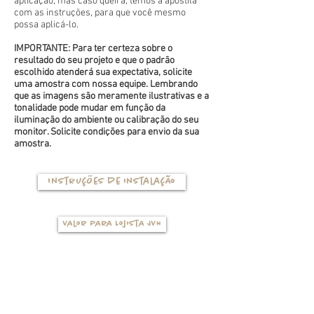
aplicação, mas caso queira, temos a apostila
com as instruções, para que você mesmo
possa aplicá-lo.
IMPORTANTE: Para ter certeza sobre o
resultado do seu projeto e que o padrão
escolhido atenderá sua expectativa, solicite
uma amostra com nossa equipe. Lembrando
que as imagens são meramente ilustrativas e a
tonalidade pode mudar em função da
iluminação do ambiente ou calibração do seu
monitor. Solicite condições para envio da sua
amostra.
Instruções de instalação
Valor para Lojista JVN
TIPOS DE BASES
(clique na foto para ver mais detalhes)